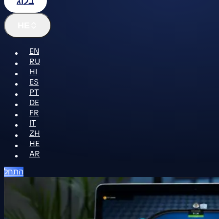
בלוג
HE
EN
RU
HI
ES
PT
DE
FR
IT
ZH
HE
AR
התחל