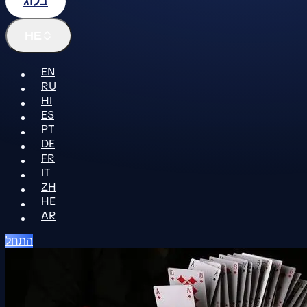
בלוג
HE
EN
RU
HI
ES
PT
DE
FR
IT
ZH
HE
AR
התחל