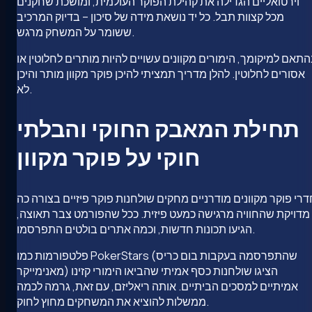
וירטואליים הגדילה את קהילת הפוקר העולמית, ומושכת שחקנים
מכל קצוות תבל. כל יד נושאת מידה של סיכון – בדיוק המרכיב
ששומר על המשחק מרגש.
תאם למיקומך, הימורים מקוונים עשויים להיות מותרים לחלוטין או
אסורים לחלוטין. להלן מדריך תמציתי להיכן פוקר מקוון מותר והיכן
לא.
תחילת המאבק החוקי והבלתי
חוקי על פוקר מקוון
דרי פוקר מקוונים מודרניים מחקים שולחנות פוקר פיזיים בצורה כה
מדויקת שהחוויה מרגישה כמעט פיזית. ככל שהפורמט צבר תאוצה,
הגיעו תכונות חדשות, וכמה אתרים בולטים התפרסמו.
פלטפורמות כמו PokerStars (שהתפרסמה בעקבות בום כריס
מאנימייקר) הציגו שולחנות כסף אמיתי שהביאו הימורי קזינו
אמיתיים למסכים הביתיים. אותה ריאליזם, עם זאת, גרמה לכמה
ממשלות להוציא את המשחקים מחוץ לחוק.