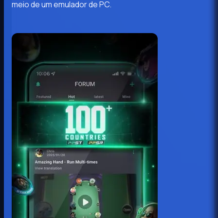
meio de um emulador de PC.