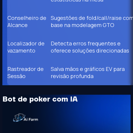
Conselheiro de
Sugestões de fold/call/raise co
Alcance
base na modelagem GTO
Localizador de
Detecta erros frequentes e
vazamento
oferece soluções direcionadas
Rastreador de
Salva mãos e gráficos EV para
Sessão
revisão profunda
Bot de poker com IA