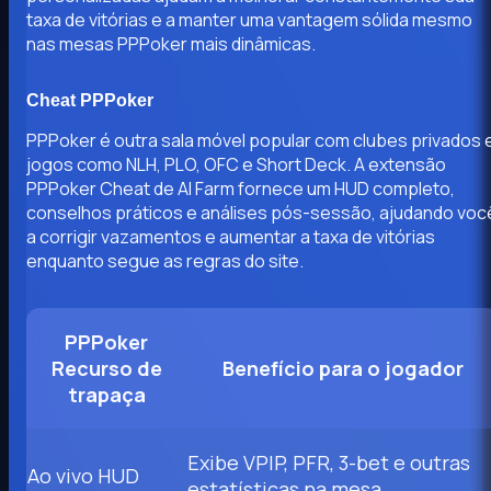
taxa de vitórias e a manter uma vantagem sólida mesmo
nas mesas PPPoker mais dinâmicas.
Cheat PPPoker
PPPoker é outra sala móvel popular com clubes privados 
jogos como NLH, PLO, OFC e Short Deck. A extensão
PPPoker Cheat de AI Farm fornece um HUD completo,
conselhos práticos e análises pós-sessão, ajudando voc
a corrigir vazamentos e aumentar a taxa de vitórias
enquanto segue as regras do site.
PPPoker
Recurso de
Benefício para o jogador
trapaça
Exibe VPIP, PFR, 3-bet e outras
Ao vivo HUD
estatísticas na mesa