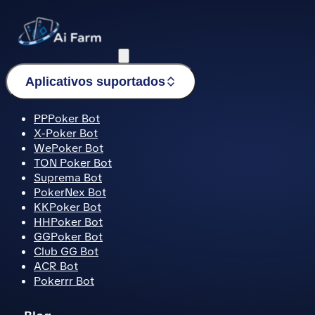
Menu
Aplicativos suportados
PPPoker Bot
X-Poker Bot
WePoker Bot
TON Poker Bot
Suprema Bot
PokerNex Bot
KKPoker Bot
HHPoker Bot
GGPoker Bot
Club GG Bot
ACR Bot
Pokerrr Bot