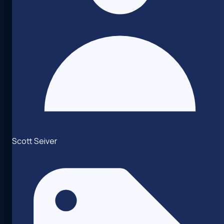
Scott Seiver