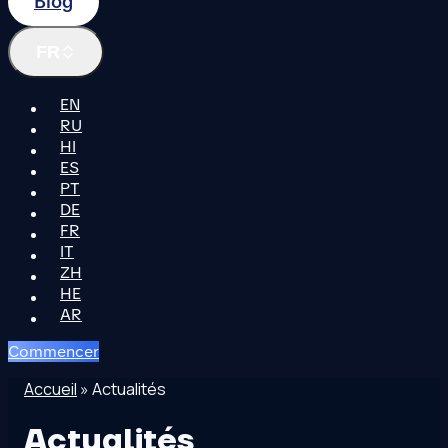
Blog
FR
EN
RU
HI
ES
PT
DE
FR
IT
ZH
HE
AR
Commencer
Accueil
»
Actualités
Actualités