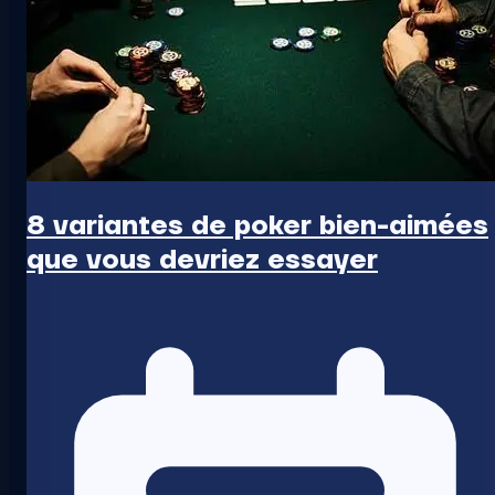
8 variantes de poker bien-aimées
que vous devriez essayer