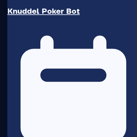
Knuddel Poker Bot