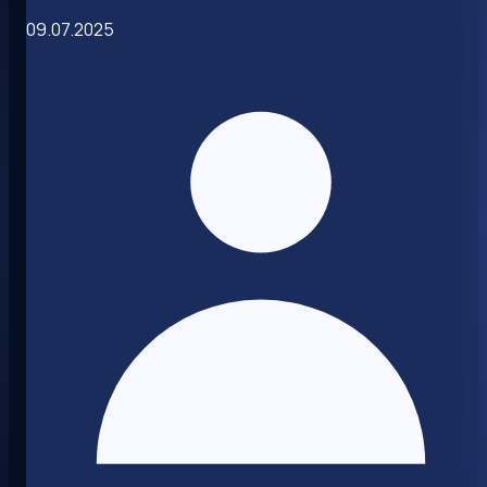
09.07.2025