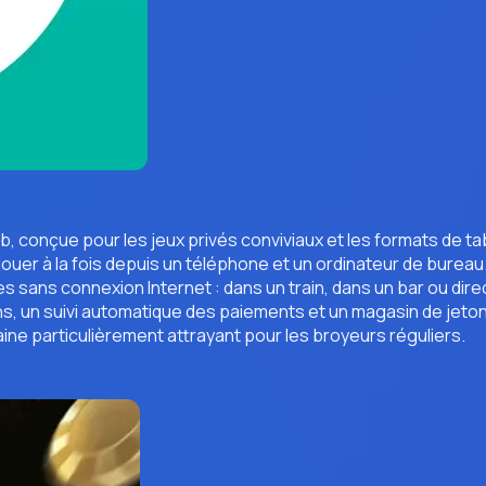
, conçue pour les jeux privés conviviaux et les formats de tab
r jouer à la fois depuis un téléphone et un ordinateur de bur
s sans connexion Internet : dans un train, dans un bar ou direc
ns, un suivi automatique des paiements et un magasin de jetons e
maine particulièrement attrayant pour les broyeurs réguliers.