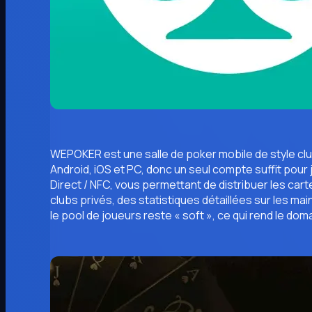
WEPOKER est une salle de poker mobile de style club
Android, iOS et PC, donc un seul compte suffit pou
Direct / NFC, vous permettant de distribuer les carte
clubs privés, des statistiques détaillées sur les mai
le pool de joueurs reste « soft », ce qui rend le do