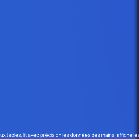
 tables, lit avec précision les données des mains, affiche le