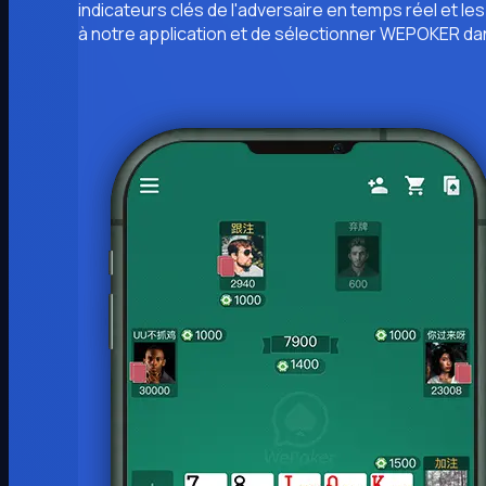
indicateurs clés de l'adversaire en temps réel et l
à notre application et de sélectionner WEPOKER dan