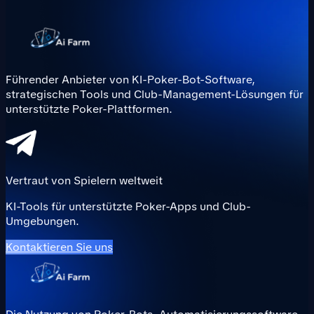
Führender Anbieter von KI-Poker-Bot-Software,
strategischen Tools und Club-Management-Lösungen für
unterstützte Poker-Plattformen.
Vertraut von Spielern weltweit
KI-Tools für unterstützte Poker-Apps und Club-
Umgebungen.
Kontaktieren Sie uns