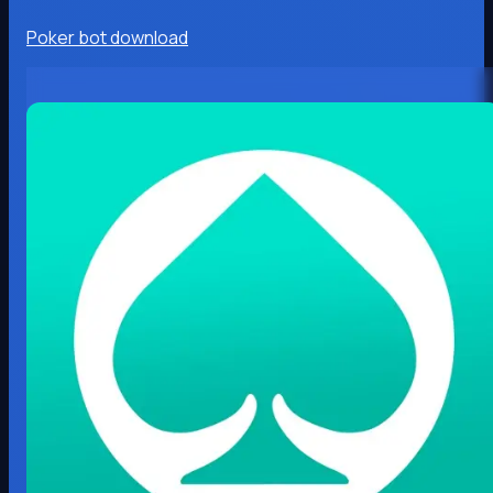
Poker bot download