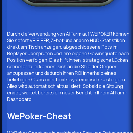
Durch die Verwendung von AI Farm auf WEPOKER können
Sie sofort VPIP, PFR, 3-bet und andere HUD-Statistiken
direkt am Tisch anzeigen, abgeschlossene Pots im
Replayer überprüfen und Ihre eigene Gewinnquote nach
Position verfolgen. Dies hilft Ihnen, strategische Lücken
schneller zu erkennen, sich an die Stile der Gegner
anzupassen und dadurch Ihren ROI innerhalb eines
beliebigen Clubs oder Limits systematisch zu steigern.
Alles wird automatisch aktualisiert: Sobald die Sitzung
endet, wartet bereits ein neuer Bericht in Ihrem AI Farm-
Dashboard.
WePoker-Cheat
WePoker Cheat ist ein praktischer Satz von Optimierunge