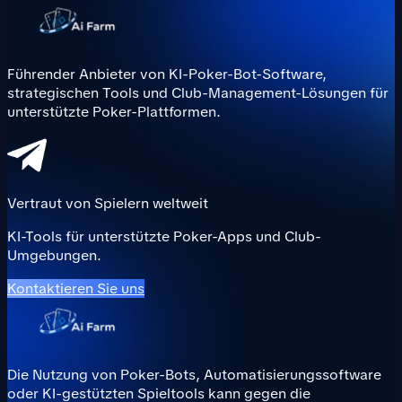
Führender Anbieter von KI-Poker-Bot-Software,
strategischen Tools und Club-Management-Lösungen für
unterstützte Poker-Plattformen.
Vertraut von Spielern weltweit
KI-Tools für unterstützte Poker-Apps und Club-
Umgebungen.
Kontaktieren Sie uns
Die Nutzung von Poker-Bots, Automatisierungssoftware
oder KI-gestützten Spieltools kann gegen die