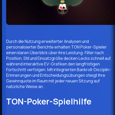
Durch die Nutzung erweiterter Analysen und
personalisierter Berichte erhalten TON Poker-Spieler
einen klaren Überblick über ihre Leistung: Filter nach
Position, Stil und Einsatzgröße decken Lecks schnell auf,
während interaktive EV-Grafiken den langfristigen
Fortschritt verfolgen. Mit integrierten Bankroll-Disziplin-
Erinnerungen und Entscheidungsübungen steigt Ihre
Gewinnquote im Raum mit jeder neuen Sitzung auf
natürliche Weise an.
TON-Poker-Spielhilfe