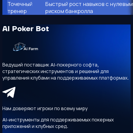
Точечный
Быстрый рост навыков с нулевым
тренер
риском банкролла
AI Poker Bot
Ведущий поставщик AI-покерного софта,
стратегических инструментов и решений для
управления клубами на поддерживаемых платформах.
Нам доверяют игроки по всему миру
AI-инструменты для поддерживаемых покерных
приложений и клубных сред.