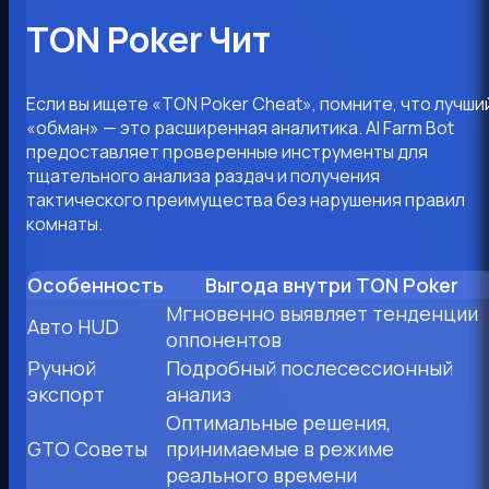
TON Poker Чит
Если вы ищете «TON Poker Cheat», помните, что лучши
«обман» — это расширенная аналитика. AI Farm Bot
предоставляет проверенные инструменты для
тщательного анализа раздач и получения
тактического преимущества без нарушения правил
комнаты.
Особенность
Выгода внутри TON Poker
Мгновенно выявляет тенденции
Авто HUD
оппонентов
Ручной
Подробный послесессионный
экспорт
анализ
Оптимальные решения,
GTO Советы
принимаемые в режиме
реального времени