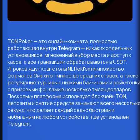
TON Poker — это онлайн-комната, полностью
работающая внутри Telegram — никаких отдельных
установщиков, мгновенный выбор места и доступ к
кассе, а все транзакции обрабатываются в USDT.
Игроков ждут кэш-столы NL Hold'em и множество
форматов Омахи от микро до средних ставок, а также
регулярные турниры с низкими бай-инами и рейк-гонк
с призовыми фондами в несколько тысяч долларов.
Поскольку платформа использует блокчейн TON,
депозиты и снятие средств занимают всего нескольк
секунд, что делает каждый сеанс быстрым и
мобильным на любом устройстве, где установлен
Telegram.