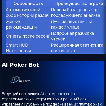
Особенность
Преимущество игрока
Автоматический
Полная база данных для
сбор истории раздач
последующего анализа
Живые
Лучшие действия на
рекомендации
каждой улице
Подробная разбивка
Отчеты после сессий
утечек
Smart HUD
Расширенная статистика
Интеграция
противника
AI Poker Bot
Ведущий поставщик AI-покерного софта,
стратегических инструментов и решений для
управления клубами на поддерживаемых платформах.