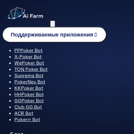
Меню
Поддерживаемые приложения
PPPoker Bot
X-Poker Bot
WePoker Bot
TON Poker Bot
Suprema Bot
PokerNex Bot
KKPoker Bot
HHPoker Bot
GGPoker Bot
Club GG Bot
ACR Bot
Pokerrr Bot