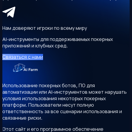
Нам доверяют игроки по всему миру
AI-инструменты для поддерживаемых покерных
приложений и клубных сред.
Связаться с нами
Использование покерных ботов, ПО для
автоматизации или AI-инструментов может нарушать
условия использования некоторых покерных
платформ. Пользователи несут полную
ответственность за все сценарии использования и
связанные риски.
Этот сайт и его программное обеспечение