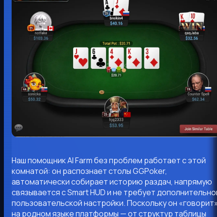
Наш помощник AI Farm без проблем работает с этой
комнатой: он распознает столы GGPoker,
автоматически собирает историю раздач, напрямую
связывается с Smart HUD и не требует дополнительно
пользовательской настройки. Поскольку он «говорит
на родном языке платформы — от структур таблицы