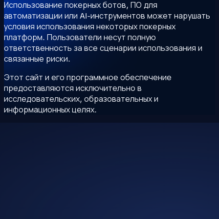
Использование покерных ботов, ПО для
автоматизации или AI-инструментов может нарушать
условия использования некоторых покерных
платформ. Пользователи несут полную
ответственность за все сценарии использования и
связанные риски.
Этот сайт и его программное обеспечение
предоставляются исключительно в
исследовательских, образовательных и
информационных целях.