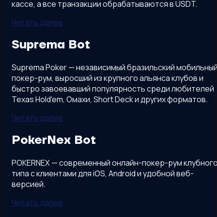
кассе, а все транзакции обрабатываются в USDT.
Читать далее
Suprema Bot
Suprema Poker — независимый бразильский мобильны
покер-рум, выросший из крупного альянса клубов и
быстро завоевавший популярность среди любителей
Texas Hold'em, Омахи, Short Deck и других форматов.
Читать далее
PokerNex Bot
POKERNEX — современный онлайн-покер-рум клубног
типа с клиентами для iOS, Android и удобной веб-
версией.
Читать далее