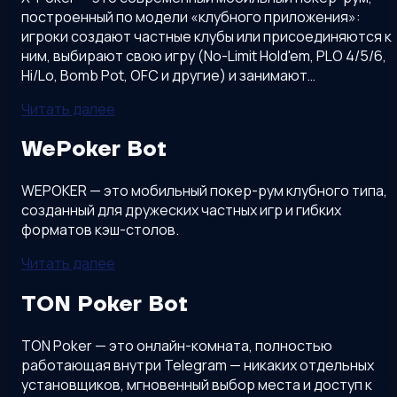
построенный по модели «клубного приложения»:
игроки создают частные клубы или присоединяются к
ним, выбирают свою игру (No-Limit Hold'em, PLO 4/5/6,
Hi/Lo, Bomb Pot, OFC и другие) и занимают…
Читать далее
WePoker Bot
WEPOKER — это мобильный покер-рум клубного типа,
созданный для дружеских частных игр и гибких
форматов кэш-столов.
Читать далее
TON Poker Bot
TON Poker — это онлайн-комната, полностью
работающая внутри Telegram — никаких отдельных
установщиков, мгновенный выбор места и доступ к