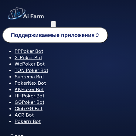
Меню
Поддерживаемые приложения
PPPoker Bot
X-Poker Bot
WePoker Bot
TON Poker Bot
Suprema Bot
PokerNex Bot
KKPoker Bot
HHPoker Bot
GGPoker Bot
Club GG Bot
ACR Bot
Pokerrr Bot