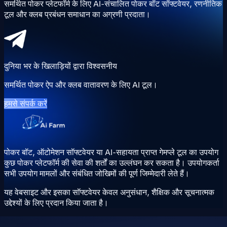
समर्थित पोकर प्लेटफॉर्म के लिए AI-संचालित पोकर बॉट सॉफ्टवेयर, रणनीतिक
टूल और क्लब प्रबंधन समाधान का अग्रणी प्रदाता।
दुनिया भर के खिलाड़ियों द्वारा विश्वसनीय
समर्थित पोकर ऐप और क्लब वातावरण के लिए AI टूल।
हमसे संपर्क करें
पोकर बॉट, ऑटोमेशन सॉफ्टवेयर या AI-सहायता प्राप्त गेमप्ले टूल का उपयोग
कुछ पोकर प्लेटफॉर्म की सेवा की शर्तों का उल्लंघन कर सकता है। उपयोगकर्ता
सभी उपयोग मामलों और संबंधित जोखिमों की पूर्ण जिम्मेदारी लेते हैं।
यह वेबसाइट और इसका सॉफ्टवेयर केवल अनुसंधान, शैक्षिक और सूचनात्मक
उद्देश्यों के लिए प्रदान किया जाता है।