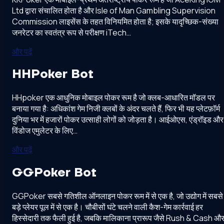
Ltd द्वारा संचालित होता है और Isle of Man Gambling Supervision
Commission लाइसेंस के तहत विनियमित होता है; इसके यादृच्छिक-संख्या
जनरेटर का स्वतंत्र रूप से परीक्षण iTech…
और पढ़ें
HHPoker Bot
HHpoker एक आधुनिक मोबाइल पोकर रूम है जो क्लब-आधारित मॉडल पर
बनाया गया है: अधिकांश गेम निजी क्लबों के अंदर चलते हैं, फिर भी यह प्लेटफ़ॉर्म
दुनिया भर में हजारों पोकर उत्साही लोगों को जोड़ता है। आईओएस, एंड्रॉइड और
विंडोज एमुलेटर के लिए…
और पढ़ें
GGPoker Bot
GGPoker सबसे गतिशील ऑनलाइन पोकर रूम में से एक है, जो उद्योग में सबसे
बड़े प्लेयर पूल में से एक है। चौबीसों घंटे चलने वाली कैश-गेम कार्रवाई हर
हिस्सेदारी तक फैली हुई है, जबकि मालिकाना प्रारूप जैसे Rush & Cash औ