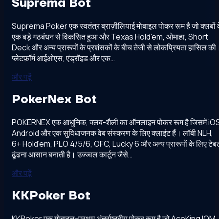
Suprema Bot
Suprema Poker एक स्वतंत्र ब्राज़ीलियाई मोबाइल पोकर रूम है जो क्लबों 
एक बड़े गठबंधन से विकसित हुआ और Texas Hold'em, ओमाहा, Short
Deck और अन्य प्रारूपों के प्रशंसकों के बीच तेजी से लोकप्रियता हासिल की
प्लेटफ़ॉर्म आईओएस, एंड्रॉइड और एक…
और पढ़ें
PokerNex Bot
POKERNEX एक आधुनिक, क्लब-शैली का ऑनलाइन पोकर रूम है जिसमें iO
Android और एक सुविधाजनक वेब संस्करण के लिए क्लाइंट हैं। लॉबी NLH,
6+ Hold'em, PLO 4/5/6, OFC, Lucky 6 और अन्य प्रारूपों के लिए टेब
ढूंढना आसान बनाती है। उज्ज्वल कार्टून जैसे…
और पढ़ें
KKPoker Bot
KKPoker एक मोबाइल-प्रथम अंतर्राष्ट्रीय पोकर रूम है जो AceKing IOM