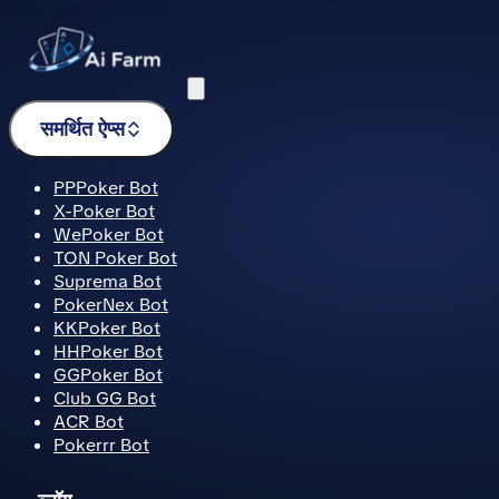
मेनू
समर्थित ऐप्स
PPPoker Bot
X-Poker Bot
WePoker Bot
TON Poker Bot
Suprema Bot
PokerNex Bot
KKPoker Bot
HHPoker Bot
GGPoker Bot
Club GG Bot
ACR Bot
Pokerrr Bot