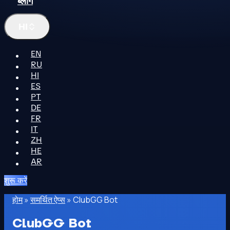
ब्लॉग
HI
EN
RU
HI
ES
PT
DE
FR
IT
ZH
HE
AR
शुरू करें
होम
»
समर्थित ऐप्स
»
ClubGG Bot
ClubGG Bot