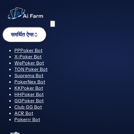
मेनू
समर्थित ऐप्स
PPPoker Bot
X-Poker Bot
WePoker Bot
TON Poker Bot
Suprema Bot
PokerNex Bot
KKPoker Bot
HHPoker Bot
GGPoker Bot
Club GG Bot
ACR Bot
Pokerrr Bot