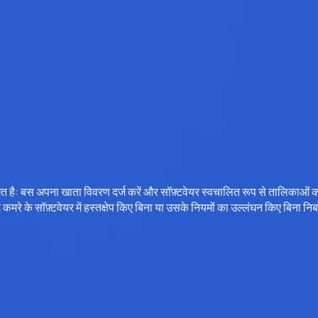
 बस अपना खाता विवरण दर्ज करें और सॉफ़्टवेयर स्वचालित रूप से तालिकाओं का 
ट कमरे के सॉफ़्टवेयर में हस्तक्षेप किए बिना या उसके नियमों का उल्लंघन किए बिन