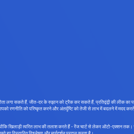
गोता लगा सकते हैं, जीत-दर के रुझान को ट्रैक कर सकते हैं, प्रतिद्वंद्वी की लीक का
ल आपको रणनीति को परिष्कृत करने और अंतर्दृष्टि को तेजी से लाभ में बदलने में मद
 खिलाड़ी त्वरित लाभ की तलाश करते हैं - रेंज चार्ट से लेकर ऑटो-एक्शन तक। प्लेट
रखते हुए विस्तारित विश्लेषण और मार्गदर्शन प्रदान करता है।