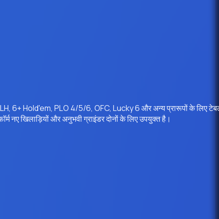
NLH, 6+ Hold'em, PLO 4/5/6, OFC, Lucky 6 और अन्य प्रारूपों के लिए टे
़ॉर्म नए खिलाड़ियों और अनुभवी ग्राइंडर दोनों के लिए उपयुक्त है।