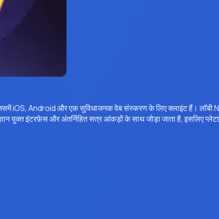
ं iOS, Android और एक सुविधाजनक वेब संस्करण के लिए क्लाइंट हैं। लॉबी 
ान युक्त इंटरफ़ेस और अंतर्निहित सत्र आंकड़ों के साथ जोड़ा जाता है, इसलिए प्लेटफ