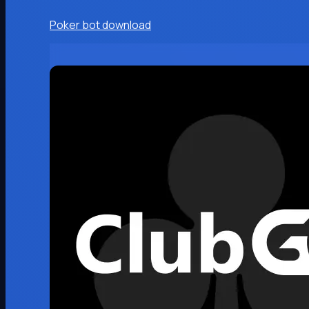
Poker bot download