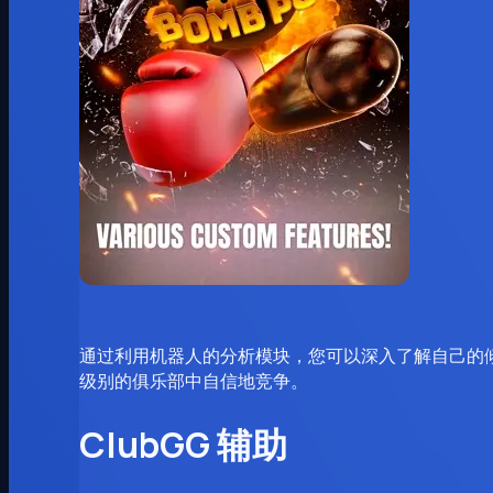
通过利用机器人的分析模块，您可以深入了解自己的倾向
级别的俱乐部中自信地竞争。
ClubGG 辅助