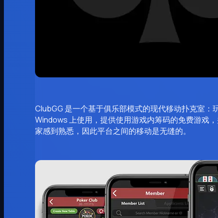
ClubGG 是一个基于俱乐部模式的现代移动扑克室：玩家
Windows 上使用，提供使用游戏内筹码的免费游
家感到熟悉，因此平台之间的移动是无缝的。