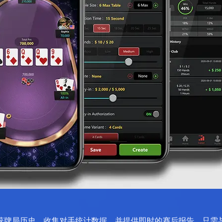
确捕获牌局历史，收集对手统计数据，并提供即时的赛后报告。只需与