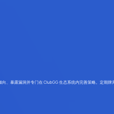
、暴露漏洞并专门在 ClubGG 生态系统内完善策略。定期牌局