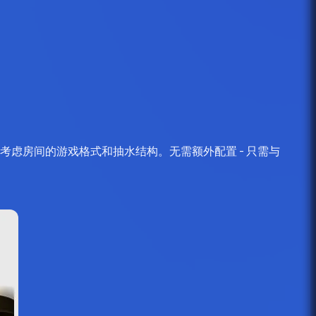
会考虑房间的游戏格式和抽水结构。无需额外配置 - 只需与