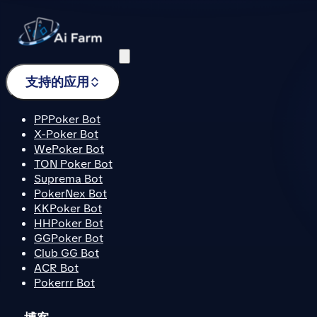
菜单
支持的应用
PPPoker Bot
X-Poker Bot
WePoker Bot
TON Poker Bot
Suprema Bot
PokerNex Bot
KKPoker Bot
HHPoker Bot
GGPoker Bot
Club GG Bot
ACR Bot
Pokerrr Bot