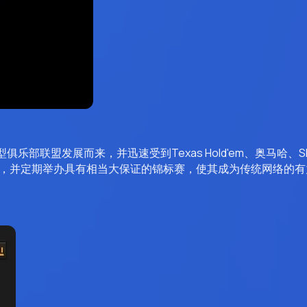
俱乐部联盟发展而来，并迅速受到Texas Hold'em、奥马哈、Shor
张牌桌，并定期举办具有相当大保证的锦标赛，使其成为传统网络