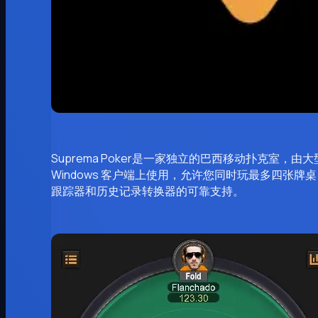
Suprema Poker是一家独立的巴西移动扑克室，由大型
Windows 客户端上使用，允许您同时玩最多四
跟踪器和历史记录转换器的可靠支持。