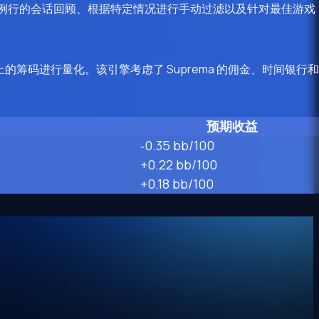
速反应。例行的会话回顾、根据特定情况进行手动过滤以及针对最佳游戏
桌上的筹码进行量化。该引擎考虑了 Suprema 的佣金、时间银行和
预期收益
‑0.35 bb/100
+0.22 bb/100
+0.18 bb/100