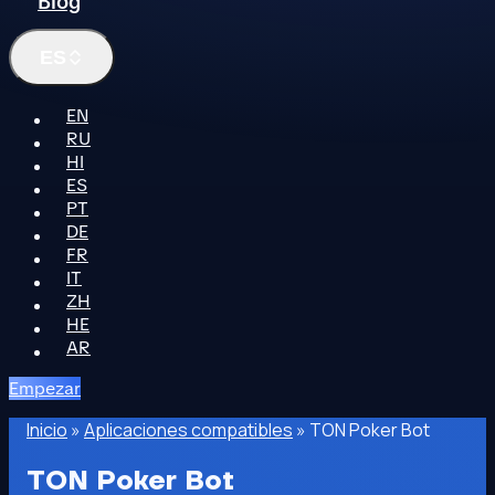
Blog
ES
EN
RU
HI
ES
PT
DE
FR
IT
ZH
HE
AR
Empezar
Inicio
»
Aplicaciones compatibles
»
TON Poker Bot
TON Poker Bot