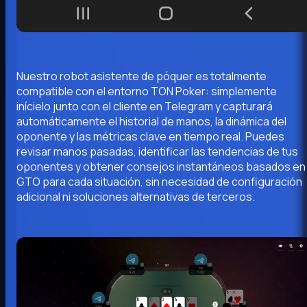
Nuestro robot asistente de póquer es totalmente
compatible con el entorno TON Poker: simplemente
inícielo junto con el cliente en Telegram y capturará
automáticamente el historial de manos, la dinámica del
oponente y las métricas clave en tiempo real. Puedes
revisar manos pasadas, identificar las tendencias de tus
oponentes y obtener consejos instantáneos basados ​​en
GTO para cada situación, sin necesidad de configuración
adicional ni soluciones alternativas de terceros.