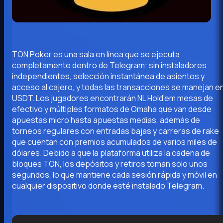
TON Poker es una sala en línea que se ejecuta
completamente dentro de Telegram: sin instaladores
independientes, selección instantánea de asientos y
acceso al cajero, y todas las transacciones se manejan e
USDT. Los jugadores encontrarán NL Hold'em mesas de
efectivo y múltiples formatos de Omaha que van desde
apuestas micro hasta apuestas medias, además de
torneos regulares con entradas bajas y carreras de rake
que cuentan con premios acumulados de varios miles de
dólares. Debido a que la plataforma utiliza la cadena de
bloques TON, los depósitos y retiros toman solo unos
segundos, lo que mantiene cada sesión rápida y móvil en
cualquier dispositivo donde esté instalado Telegram.