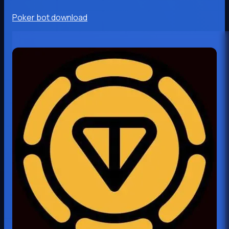
Poker bot download