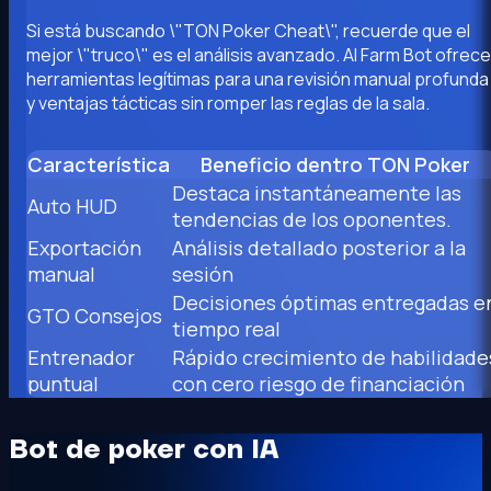
Si está buscando \"TON Poker Cheat\", recuerde que el
mejor \"truco\" es el análisis avanzado. AI Farm Bot ofrece
herramientas legítimas para una revisión manual profunda
y ventajas tácticas sin romper las reglas de la sala.
Característica
Beneficio dentro TON Poker
Destaca instantáneamente las
Auto HUD
tendencias de los oponentes.
Exportación
Análisis detallado posterior a la
manual
sesión
Decisiones óptimas entregadas e
GTO Consejos
tiempo real
Entrenador
Rápido crecimiento de habilidade
puntual
con cero riesgo de financiación
Bot de poker con IA