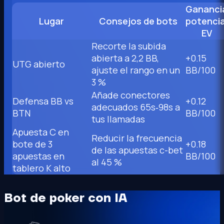
Gananci
Lugar
Consejos de bots
potencia
EV
Recorte la subida
abierta a 2,2 BB,
+0.15
UTG abierto
ajuste el rango en un
BB/100
3 %
Añade conectores
Defensa BB vs
+0.12
adecuados 65s‑98s a
BTN
BB/100
tus llamadas
Apuesta C en
Reducir la frecuencia
bote de 3
+0.18
de las apuestas c-bet
apuestas en
BB/100
al 45 %
tablero K alto
Bot de poker con IA