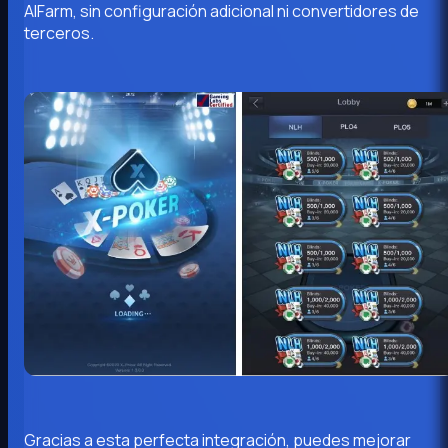
AIFarm, sin configuración adicional ni convertidores de
terceros.
Gracias a esta perfecta integración, puedes mejorar