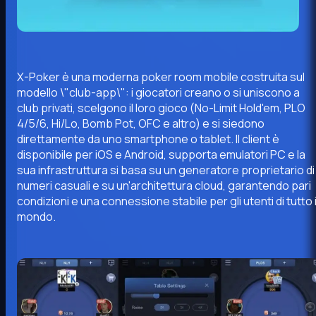
X-Poker è una moderna poker room mobile costruita sul
modello \"club-app\": i giocatori creano o si uniscono a
club privati, scelgono il loro gioco (No-Limit Hold'em, PLO
4/5/6, Hi/Lo, Bomb Pot, OFC e altro) e si siedono
direttamente da uno smartphone o tablet. Il client è
disponibile per iOS e Android, supporta emulatori PC e la
sua infrastruttura si basa su un generatore proprietario di
numeri casuali e su un'architettura cloud, garantendo pari
condizioni e una connessione stabile per gli utenti di tutto i
mondo.