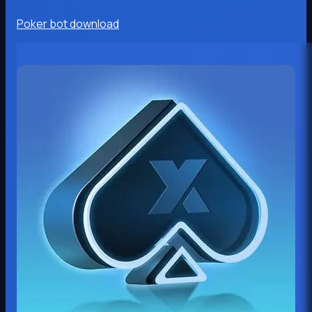
Poker bot download