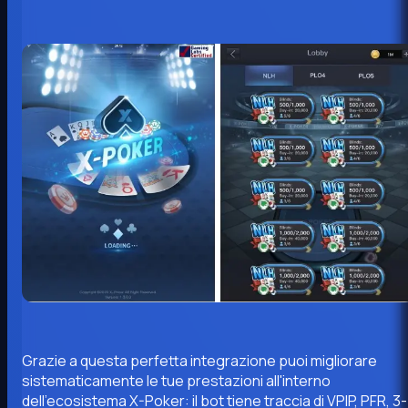
Grazie a questa perfetta integrazione puoi migliorare
sistematicamente le tue prestazioni all'interno
dell'ecosistema X-Poker: il bot tiene traccia di VPIP, PFR, 3-