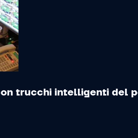
on trucchi intelligenti del p