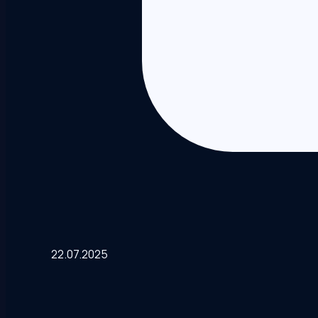
22.07.2025