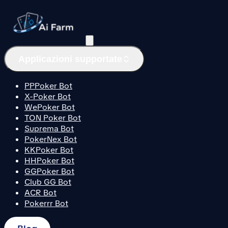
Menu
Applicazioni supportate
PPPoker Bot
X-Poker Bot
WePoker Bot
TON Poker Bot
Suprema Bot
PokerNex Bot
KKPoker Bot
HHPoker Bot
GGPoker Bot
Club GG Bot
ACR Bot
Pokerrr Bot