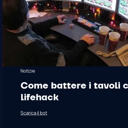
Notizie
Come battere i tavoli c
lifehack
Scarica il bot