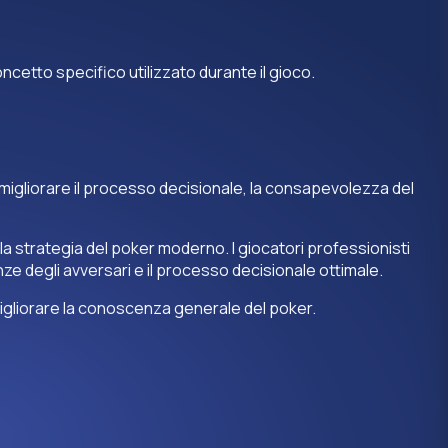
cetto specifico utilizzato durante il gioco.
a migliorare il processo decisionale, la consapevolezza del
la strategia del poker moderno. I giocatori professionisti
 degli avversari e il processo decisionale ottimale.
migliorare la conoscenza generale del poker.