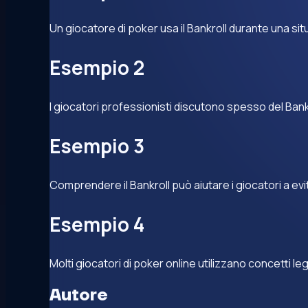
Un giocatore di poker usa il Bankroll durante una sit
Esempio 2
I giocatori professionisti discutono spesso del Bank
Esempio 3
Comprendere il Bankroll può aiutare i giocatori a evit
Esempio 4
Molti giocatori di poker online utilizzano concetti leg
Autore