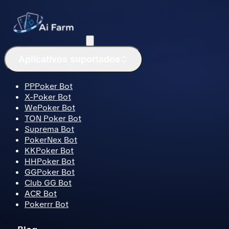
Menu
Aplicativos suportados
PPPoker Bot
X-Poker Bot
WePoker Bot
TON Poker Bot
Suprema Bot
PokerNex Bot
KKPoker Bot
HHPoker Bot
GGPoker Bot
Club GG Bot
ACR Bot
Pokerrr Bot