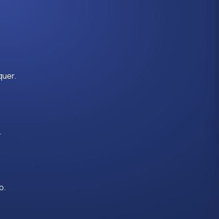
.
quer.
.
o.