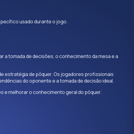
ecífico usado durante o jogo.
ar a tomada de decisões, o conhecimento da mesa e a
e estratégia de pôquer. Os jogadores profissionais
ndências do oponente e a tomada de decisão ideal.
es e melhorar o conhecimento geral do pôquer.