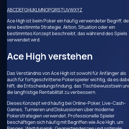
A
B
C
D
E
F
G
H
I
J
K
L
M
N
O
P
Q
R
S
T
U
V
W
X
Y
Z
Ace High ist beim Poker ein häufig verwendeter Begriff, de
eine bestimmte Strategie, Aktion, Situation oder ein
bestimmtes Konzept beschreibt, das während des Spiels
verwendet wird.
Ace High verstehen
Das Verständnis von Ace High ist sowohl für Anfänger als
auch für fortgeschrittene Pokerspieler wichtig, da es dab
hilft, die Entscheidungsfindung, das Tischbewusstsein un
die langfristige Rentabilität zu verbessern.
Dieses Konzept wird häufig bei Online-Poker, Live-Cash-
Games, Turnieren und Diskussionen über moderne
Pokerstrategien verwendet. Professionelle Spieler
beschäftigen sich häufig mit Begriffen wie Ace High, um
Ranges, Wettdynamik, Gegnertendenzen und optimale