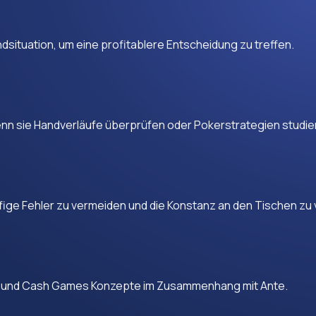
ndsituation, um eine profitablere Entscheidung zu treffen.
wenn sie Handverläufe überprüfen oder Pokerstrategien studie
ufige Fehler zu vermeiden und die Konstanz an den Tischen zu
en und Cash Games Konzepte im Zusammenhang mit Ante.