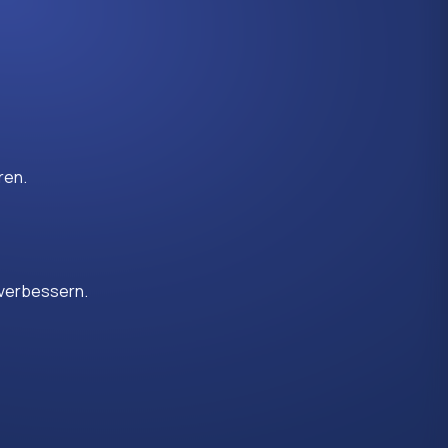
ren.
 verbessern.