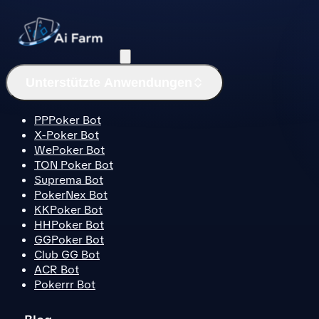
Menü
Unterstützte Anwendungen
PPPoker Bot
X-Poker Bot
WePoker Bot
TON Poker Bot
Suprema Bot
PokerNex Bot
KKPoker Bot
HHPoker Bot
GGPoker Bot
Club GG Bot
ACR Bot
Pokerrr Bot