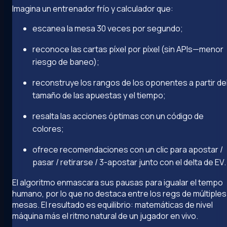
Imagina un entrenador frío y calculador que:
escanea la mesa 30 veces por segundo;
reconoce las cartas píxel por píxel (sin APIs—menor
riesgo de baneo);
reconstruye los rangos de los oponentes a partir de
tamaño de las apuestas y el tiempo;
resalta las acciones óptimas con un código de
colores;
ofrece recomendaciones con un clic para apostar /
pasar / retirarse / 3-apostar junto con el delta de EV.
El algoritmo enmascara sus pausas para igualar el tempo
humano, por lo que no destaca entre los regs de múltiples
mesas. El resultado es equilibrio: matemáticas de nivel
máquina más el ritmo natural de un jugador en vivo.