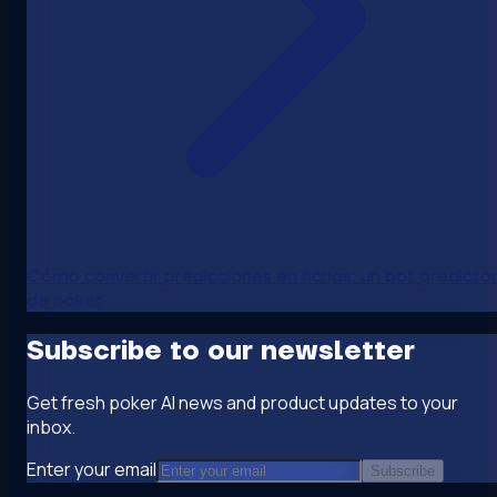
Cómo convertir predicciones en fichas: un bot predicto
de póker
Subscribe to our newsletter
Get fresh poker AI news and product updates to your
inbox.
Enter your email
Subscribe