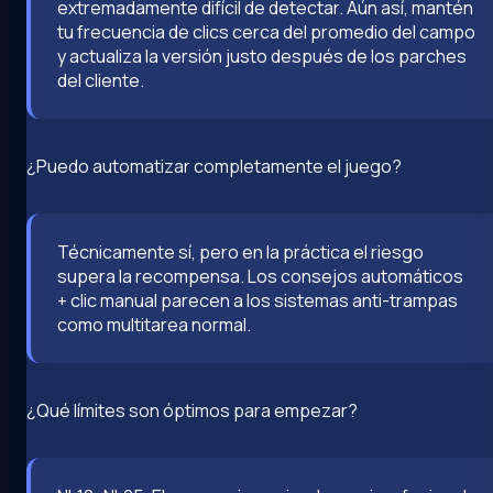
extremadamente difícil de detectar. Aún así, mantén
tu frecuencia de clics cerca del promedio del campo
y actualiza la versión justo después de los parches
del cliente.
¿Puedo automatizar completamente el juego?
Técnicamente sí, pero en la práctica el riesgo
supera la recompensa. Los consejos automáticos
+ clic manual parecen a los sistemas anti-trampas
como multitarea normal.
¿Qué límites son óptimos para empezar?