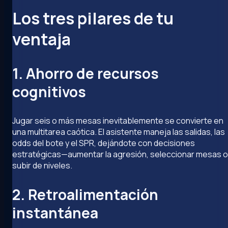
Los tres pilares de tu
ventaja
1. Ahorro de recursos
cognitivos
Jugar seis o más mesas inevitablemente se convierte en
una multitarea caótica. El asistente maneja las salidas, las
odds del bote y el SPR, dejándote con decisiones
estratégicas—aumentar la agresión, seleccionar mesas o
subir de niveles.
2. Retroalimentación
instantánea