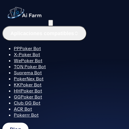
Menú
Aplicaciones compatibles
PPPoker Bot
X-Poker Bot
WePoker Bot
TON Poker Bot
Suprema Bot
PokerNex Bot
KKPoker Bot
HHPoker Bot
GGPoker Bot
Club GG Bot
ACR Bot
Pokerrr Bot