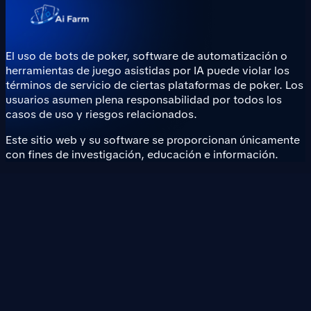
El uso de bots de poker, software de automatización o
herramientas de juego asistidas por IA puede violar los
términos de servicio de ciertas plataformas de poker. Los
usuarios asumen plena responsabilidad por todos los
casos de uso y riesgos relacionados.
Este sitio web y su software se proporcionan únicamente
con fines de investigación, educación e información.