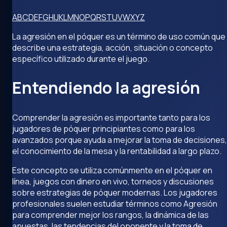
A
B
C
D
E
F
G
H
I
J
K
L
M
N
O
P
Q
R
S
T
U
V
W
X
Y
Z
La agresión en el póquer es un término de uso común que
describe una estrategia, acción, situación o concepto
específico utilizado durante el juego.
Entendiendo la agresión
Comprender la agresión es importante tanto para los
jugadores de póquer principiantes como para los
avanzados porque ayuda a mejorar la toma de decisiones,
el conocimiento de la mesa y la rentabilidad a largo plazo.
Este concepto se utiliza comúnmente en el póquer en
línea, juegos con dinero en vivo, torneos y discusiones
sobre estrategias de póquer modernas. Los jugadores
profesionales suelen estudiar términos como Agresión
para comprender mejor los rangos, la dinámica de las
apuestas, las tendencias del oponente y la toma de