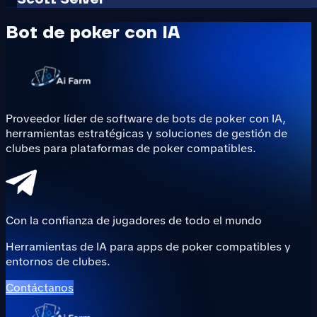
Bot de poker con IA
Proveedor líder de software de bots de poker con IA,
herramientas estratégicas y soluciones de gestión de
clubes para plataformas de poker compatibles.
Con la confianza de jugadores de todo el mundo
Herramientas de IA para apps de poker compatibles y
entornos de clubes.
Contáctanos