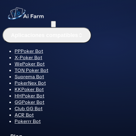
Menú
Aplicaciones compatibles
PPPoker Bot
X-Poker Bot
WePoker Bot
TON Poker Bot
Suprema Bot
PokerNex Bot
KKPoker Bot
HHPoker Bot
GGPoker Bot
Club GG Bot
ACR Bot
Pokerrr Bot