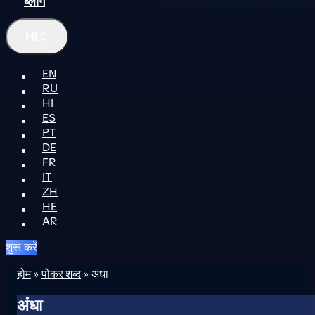
ब्लॉग
HI
EN
RU
HI
ES
PT
DE
FR
IT
ZH
HE
AR
शुरू करें
होम
»
पोकर शब्द
»
अंधा
अंधा