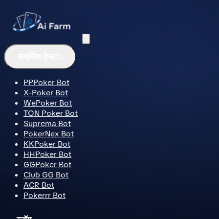
मेनू
समर्थित ऐप्स
PPPoker Bot
X-Poker Bot
WePoker Bot
TON Poker Bot
Suprema Bot
PokerNex Bot
KKPoker Bot
HHPoker Bot
GGPoker Bot
Club GG Bot
ACR Bot
Pokerrr Bot