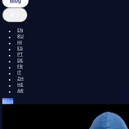
Blog
IT
EN
RU
HI
ES
PT
DE
FR
IT
ZH
HE
AR
Inizia