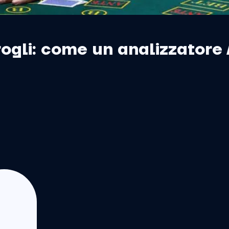
gli: come un analizzatore A