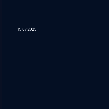
15.07.2025