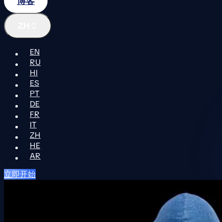
博客
ZH
EN
RU
HI
ES
PT
DE
FR
IT
ZH
HE
AR
立即开始