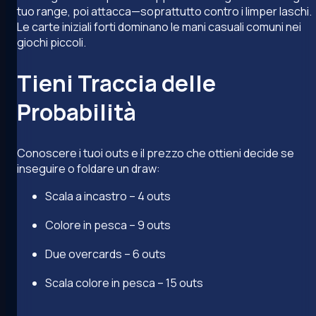
tuo range, poi attacca—soprattutto contro i limper laschi.
Le carte iniziali forti dominano le mani casuali comuni nei
giochi piccoli.
Tieni Traccia delle
Probabilità
Conoscere i tuoi outs e il prezzo che ottieni decide se
inseguire o foldare un draw:
Scala a incastro – 4 outs
Colore in pesca – 9 outs
Due overcards – 6 outs
Scala colore in pesca – 15 outs