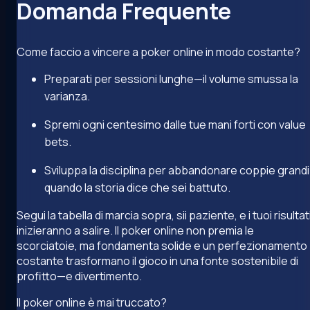
Domanda Frequente
Come faccio a vincere a poker online in modo costante?
Preparati per sessioni lunghe—il volume smussa la
varianza.
Spremi ogni centesimo dalle tue mani forti con value
bets.
Sviluppa la disciplina per abbandonare coppie grandi
quando la storia dice che sei battuto.
Segui la tabella di marcia sopra, sii paziente, e i tuoi risultat
inizieranno a salire. Il poker online non premia le
scorciatoie, ma fondamenta solide e un perfezionamento
costante trasformano il gioco in una fonte sostenibile di
profitto—e divertimento.
Il poker online è mai truccato?