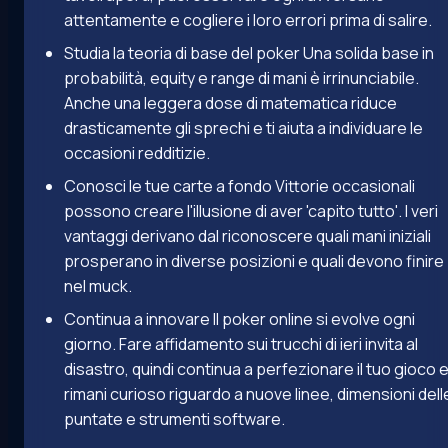
attentamente e cogliere i loro errori prima di salire.
Studia la teoria di base del poker Una solida base in
probabilità, equity e range di mani è irrinunciabile.
Anche una leggera dose di matematica riduce
drasticamente gli sprechi e ti aiuta a individuare le
occasioni redditizie.
Conosci le tue carte a fondo Vittorie occasionali
possono creare l'illusione di aver 'capito tutto'. I veri
vantaggi derivano dal riconoscere quali mani iniziali
prosperano in diverse posizioni e quali devono finire
nel muck.
Continua a innovare Il poker online si evolve ogni
giorno. Fare affidamento sui trucchi di ieri invita al
disastro, quindi continua a perfezionare il tuo gioco 
rimani curioso riguardo a nuove linee, dimensioni dell
puntate e strumenti software.