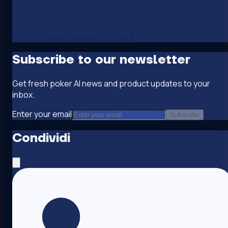
Bot di Zynga Poker per Vincere
Subscribe to our newsletter
Get fresh poker AI news and product updates to your
inbox.
Enter your email
Subscribe
Condividi