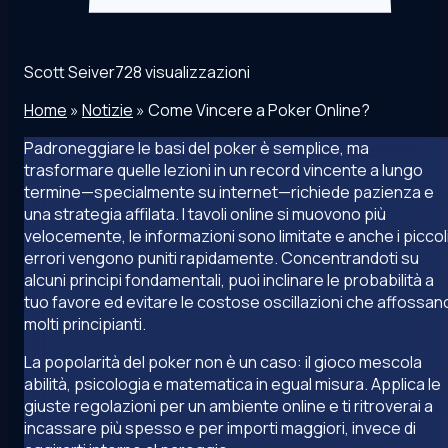
Scott Seiver
728 visualizzazioni
Home
»
Notizie
»
Come Vincere a Poker Online?
Padroneggiare le basi del poker è semplice, ma
trasformare quelle lezioni in un record vincente a lungo
termine—specialmente su internet—richiede pazienza e
una strategia affilata. I tavoli online si muovono più
velocemente, le informazioni sono limitate e anche i piccol
errori vengono puniti rapidamente. Concentrandoti su
alcuni principi fondamentali, puoi inclinare le probabilità a
tuo favore ed evitare le costose oscillazioni che affossan
molti principianti.
La popolarità del poker non è un caso: il gioco mescola
abilità, psicologia e matematica in egual misura. Applica le
giuste regolazioni per un ambiente online e ti ritroverai a
incassare più spesso e per importi maggiori, invece di