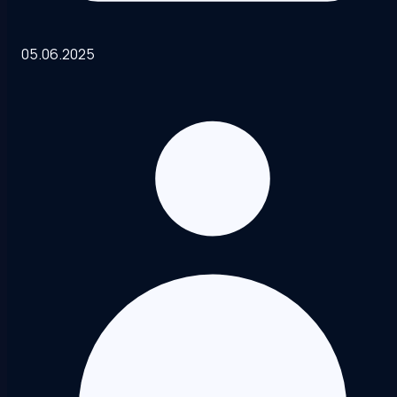
05.06.2025