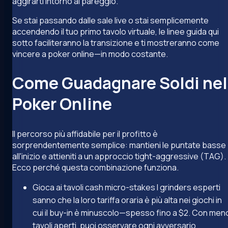
aggirarti intorno al pareggio.
Se stai passando dalle sale live o stai semplicemente
accendendo il tuo primo tavolo virtuale, le linee guida qui
sotto faciliteranno la transizione e ti mostreranno come
vincere a poker online—in modo costante.
Come Guadagnare Soldi nel
Poker Online
Il percorso più affidabile per il profitto è
sorprendentemente semplice: mantieni le puntate basse
all'inizio e attieniti a un approccio tight-aggressive (TAG).
Ecco perché questa combinazione funziona.
Gioca ai tavoli cash micro-stakes I grinders esperti
sanno che la loro tariffa oraria è più alta nei giochi in
cui il buy-in è minuscolo—spesso fino a $2. Con men
tavoli aperti, puoi osservare ogni avversario