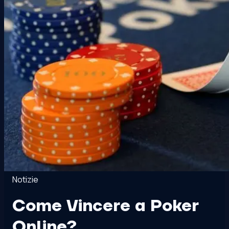
Notizie
Come Vincere a Poker
Online?