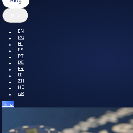
Blog
IT
EN
RU
HI
ES
PT
DE
FR
IT
ZH
HE
AR
Inizia