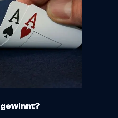
 gewinnt?