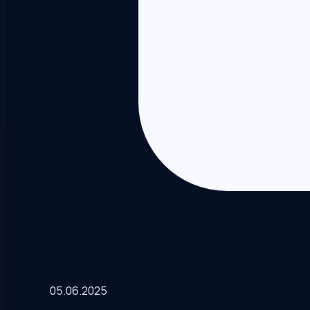
05.06.2025