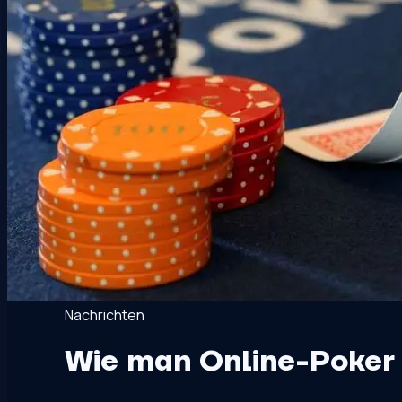
Nachrichten
Wie man Online-Poker