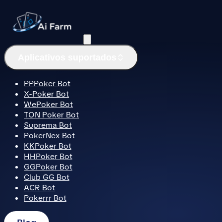
Menu
Aplicativos suportados
PPPoker Bot
X-Poker Bot
WePoker Bot
TON Poker Bot
Suprema Bot
PokerNex Bot
KKPoker Bot
HHPoker Bot
GGPoker Bot
Club GG Bot
ACR Bot
Pokerrr Bot