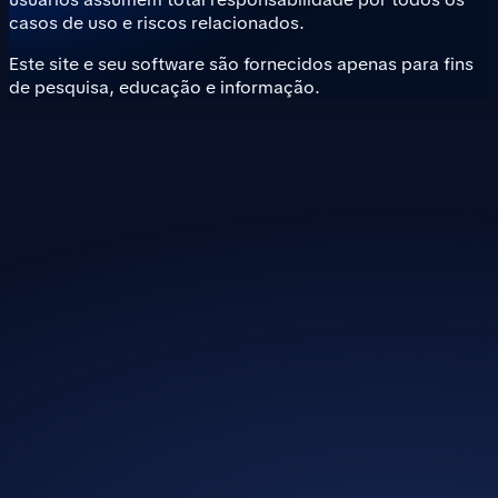
casos de uso e riscos relacionados.
Este site e seu software são fornecidos apenas para fins
de pesquisa, educação e informação.