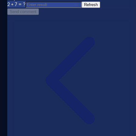
2 + 7 = ?
Refresh
Send comment