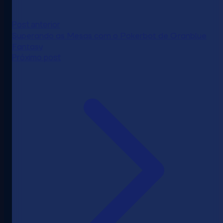
Post anterior
Superando as Mesas com o Pokerbot de Granblue
Fantasy
Próximo post