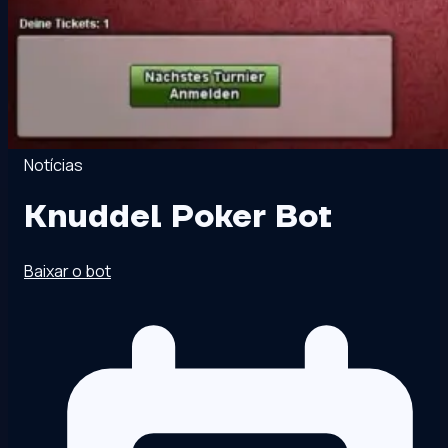
Notícias
Knuddel Poker Bot
Baixar o bot