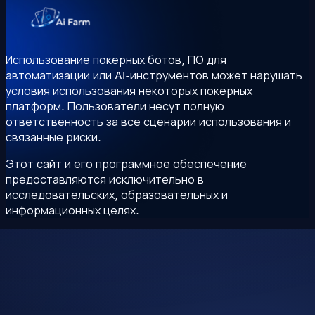
Использование покерных ботов, ПО для
автоматизации или AI-инструментов может нарушать
условия использования некоторых покерных
платформ. Пользователи несут полную
ответственность за все сценарии использования и
связанные риски.
Этот сайт и его программное обеспечение
предоставляются исключительно в
исследовательских, образовательных и
информационных целях.