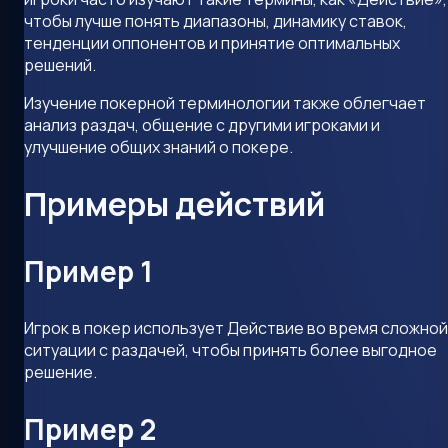
чтобы лучше понять диапазоны, динамику ставок,
тенденции оппонентов и принятие оптимальных
решений.
Изучение покерной терминологии также облегчает
анализ раздач, общение с другими игроками и
улучшение общих знаний о покере.
Примеры действий
Пример 1
Игрок в покер использует Действие во время сложной
ситуации с раздачей, чтобы принять более выгодное
решение.
Пример 2