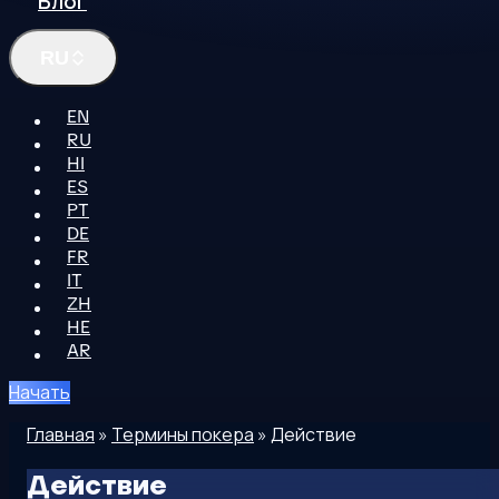
Блог
RU
EN
RU
HI
ES
PT
DE
FR
IT
ZH
HE
AR
Начать
Главная
»
Термины покера
»
Действие
Действие