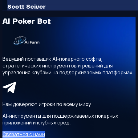
Scott Seiver
AI Poker Bot
Ведущий поставщик AI-покерного софта,
стратегических инструментов и решений для
управления клубами на поддерживаемых платформах.
Нам доверяют игроки по всему миру
AI-инструменты для поддерживаемых покерных
приложений и клубных сред.
Связаться с нами