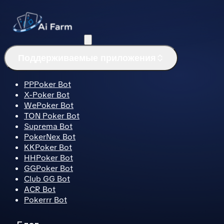
Меню
Поддерживаемые приложения
PPPoker Bot
X-Poker Bot
WePoker Bot
TON Poker Bot
Suprema Bot
PokerNex Bot
KKPoker Bot
HHPoker Bot
GGPoker Bot
Club GG Bot
ACR Bot
Pokerrr Bot