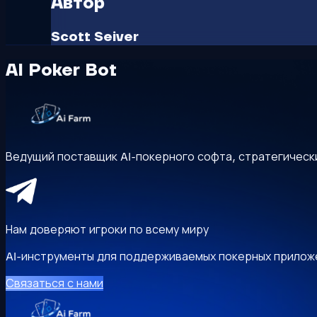
Автор
Scott Seiver
AI Poker Bot
Ведущий поставщик AI-покерного софта, стратегическ
Нам доверяют игроки по всему миру
AI-инструменты для поддерживаемых покерных приложе
Связаться с нами