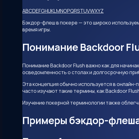
A
B
C
D
E
F
G
H
I
J
K
L
M
N
O
P
Q
R
S
T
U
V
W
X
Y
Z
Бэкдор-флеш в покере — это широко используе
время игры.
Понимание Backdoor Fl
Понимание Backdoor Flush важно как для начина
осведомленность о столах и долгосрочную при
Эта концепция обычно используется в онлайн-п
часто изучают такие термины, как Backdoor Flu
Изучение покерной терминологии также облегча
Примеры бэкдор-флеш