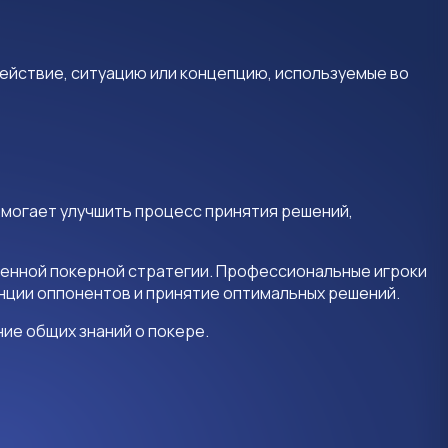
ействие, ситуацию или концепцию, используемые во
помогает улучшить процесс принятия решений,
еменной покерной стратегии. Профессиональные игроки
денции оппонентов и принятие оптимальных решений.
ие общих знаний о покере.