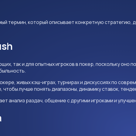
мый термин, который описывает конкретную стратегию, д
ush
ющих, так и для опытных игроков в покер, поскольку оно 
быльность.
окере, живых кэш-играх, турнирах и дискуссиях по совр
sh, чтобы лучше понять диапазоны, динамику ставок, тен
ет анализ раздач, общение с другими игроками и улучшен
а