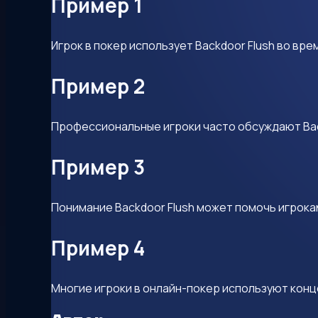
Пример 1
Игрок в покер использует Backdoor Flush во вр
Пример 2
Профессиональные игроки часто обсуждают Back
Пример 3
Понимание Backdoor Flush может помочь игрок
Пример 4
Многие игроки в онлайн-покер используют концеп