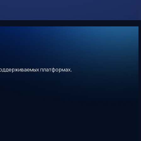
 поддерживаемых платформах.