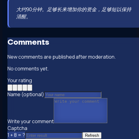
大约90分钟。足够长来增加你的资金，足够短以保持
清醒。
Comments
New comments are published after moderation.
No comments yet.
Your rating
Name (optional)
Write your comment
Captcha
1 + 8 = ?
Refresh