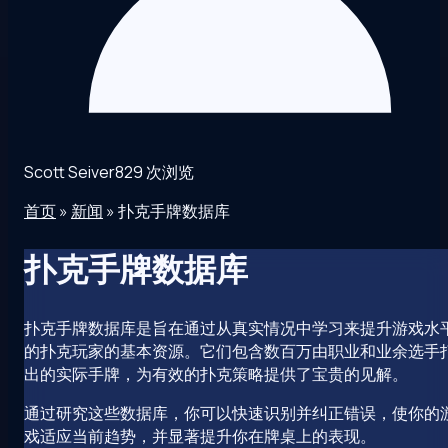
Scott Seiver
829 次浏览
首页
»
新闻
»
扑克手牌数据库
扑克手牌数据库
扑克手牌数据库是旨在通过从真实情况中学习来提升游戏水
的扑克玩家的基本资源。它们包含数百万由职业和业余选手
出的实际手牌，为有效的扑克策略提供了宝贵的见解。
通过研究这些数据库，你可以快速识别并纠正错误，使你的
戏适应当前趋势，并显著提升你在牌桌上的表现。