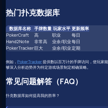
热门扑克数据库
数据库名称
手牌数量
玩家水平
更新频率
PokerCraft
高
职业
每日
Hand2Note
非常高
业余/职业
每日
PokerTracker
巨大
业余/职业
定期
例如，
PokerTracker
提供数以百万计的手牌访问，使玩家
够深入分析趋势并为特定游戏场景制定精确策略。
常见问题解答（FAQ）
扑克数据库如何提高我的胜率？