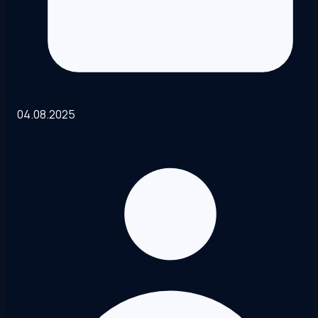
04.08.2025