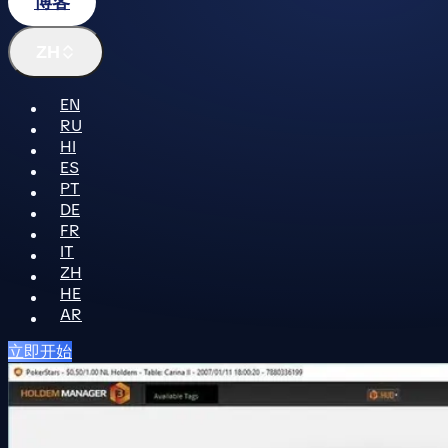
博客
ZH
EN
RU
HI
ES
PT
DE
FR
IT
ZH
HE
AR
立即开始