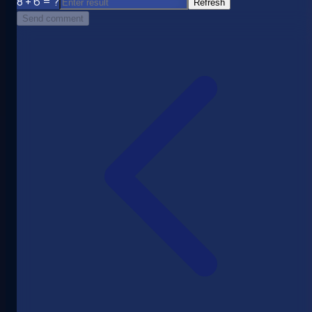
8 + 6 = ?
Refresh
Send comment