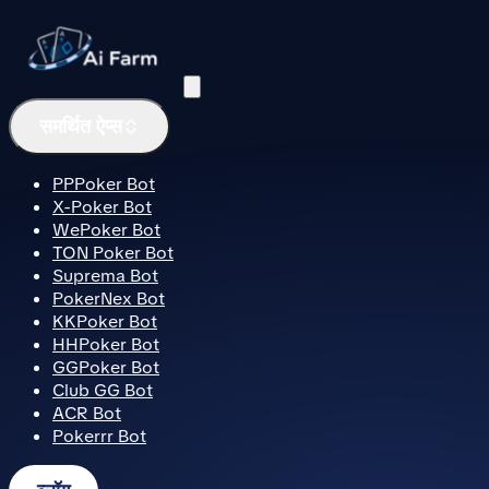
मेनू
समर्थित ऐप्स
PPPoker Bot
X-Poker Bot
WePoker Bot
TON Poker Bot
Suprema Bot
PokerNex Bot
KKPoker Bot
HHPoker Bot
GGPoker Bot
Club GG Bot
ACR Bot
Pokerrr Bot