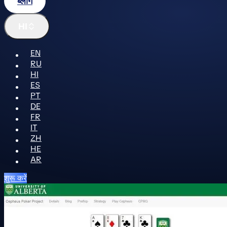
ब्लॉग
HI
EN
RU
HI
ES
PT
DE
FR
IT
ZH
HE
AR
शुरू करें