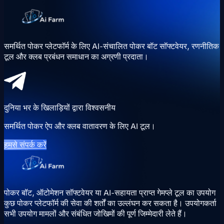
समर्थित पोकर प्लेटफॉर्म के लिए AI-संचालित पोकर बॉट सॉफ्टवेयर, रणनीतिक
टूल और क्लब प्रबंधन समाधान का अग्रणी प्रदाता।
दुनिया भर के खिलाड़ियों द्वारा विश्वसनीय
समर्थित पोकर ऐप और क्लब वातावरण के लिए AI टूल।
हमसे संपर्क करें
पोकर बॉट, ऑटोमेशन सॉफ्टवेयर या AI-सहायता प्राप्त गेमप्ले टूल का उपयोग
कुछ पोकर प्लेटफॉर्म की सेवा की शर्तों का उल्लंघन कर सकता है। उपयोगकर्ता
सभी उपयोग मामलों और संबंधित जोखिमों की पूर्ण जिम्मेदारी लेते हैं।