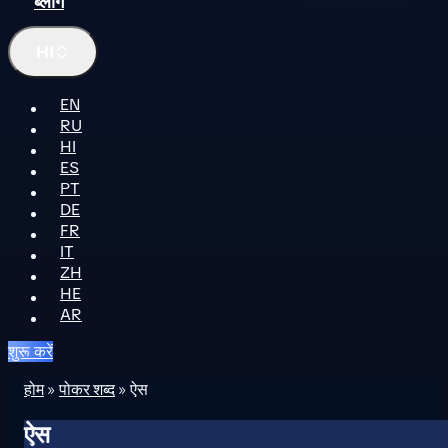
ब्लॉग
HI
EN
RU
HI
ES
PT
DE
FR
IT
ZH
HE
AR
शुरू करें
होम
»
पोकर शब्द
»
ऐस
ऐस