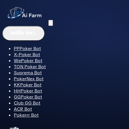
मेनू
समर्थित ऐप्स
PPPoker Bot
X-Poker Bot
WePoker Bot
TON Poker Bot
Suprema Bot
PokerNex Bot
KKPoker Bot
HHPoker Bot
GGPoker Bot
Club GG Bot
ACR Bot
Pokerrr Bot