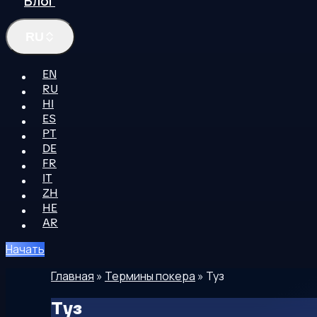
Блог
RU
EN
RU
HI
ES
PT
DE
FR
IT
ZH
HE
AR
Начать
Главная
»
Термины покера
»
Туз
Туз