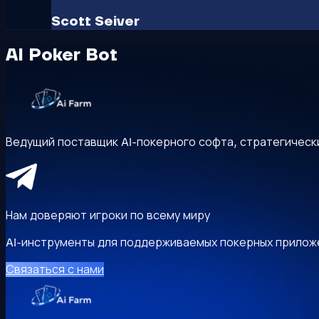
Scott Seiver
AI Poker Bot
Ведущий поставщик AI-покерного софта, стратегическ
Нам доверяют игроки по всему миру
AI-инструменты для поддерживаемых покерных приложе
Связаться с нами