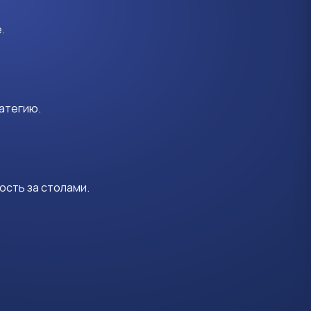
.
атегию.
сть за столами.