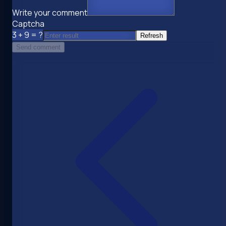
Write your comment
Captcha
3 + 9 = ?
Refresh
Send comment