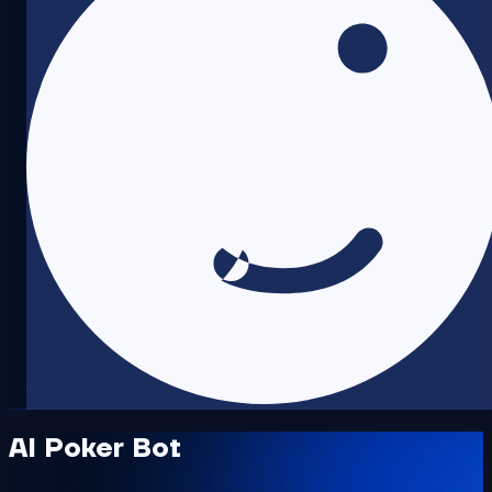
AI Poker Bot