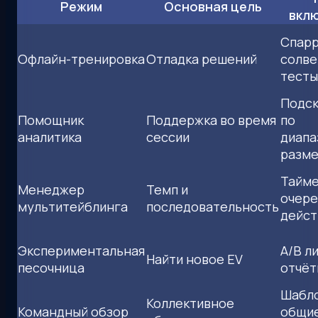
Режим
Основная цель
вкл
Спарр
Офлайн-тренировка
Отладка решений
солве
тесты
Подск
Помощник
Поддержка во время
по
аналитика
сессии
диапа
разм
Тайме
Менеджер
Темп и
очере
мультитейблинга
последовательность
дейст
Экспериментальная
A/B л
Найти новое EV
песочница
отчёт
Шабл
Коллективное
Командный обзор
общи