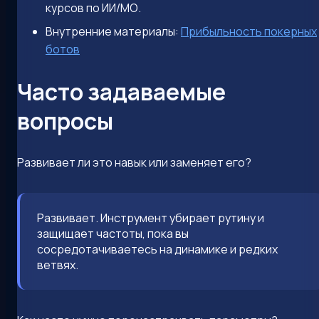
курсов по ИИ/МО.
Внутренние материалы:
Прибыльность покерных
ботов
Часто задаваемые
вопросы
Развивает ли это навык или заменяет его?
Развивает. Инструмент убирает рутину и
защищает частоты, пока вы
сосредотачиваетесь на динамике и редких
ветвях.