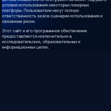
условия использования некоторых покерных
платформ. Пользователи несут полную
ответственность за все сценарии использования и
связанные риски.
Этот сайт и его программное обеспечение
предоставляются исключительно в
исследовательских, образовательных и
информационных целях.