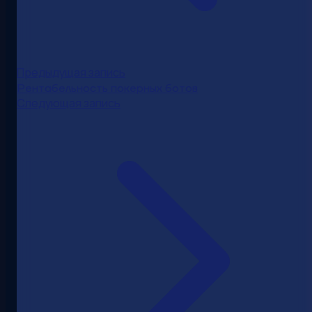
Предыдущая запись
Рентабельность покерных ботов
Следующая запись