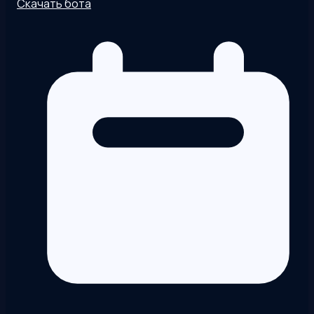
Скачать бота