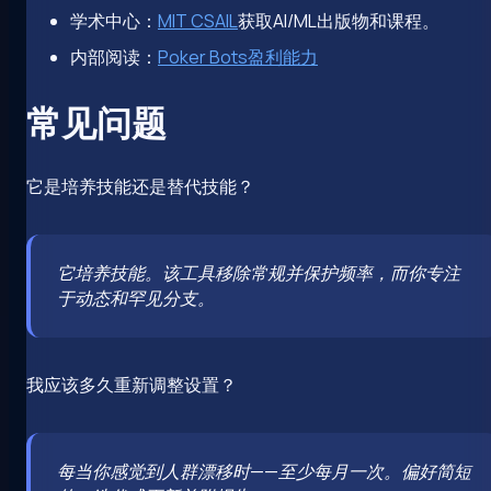
学术中心：
MIT CSAIL
获取AI/ML出版物和课程。
内部阅读：
Poker Bots盈利能力
常见问题
它是培养技能还是替代技能？
它培养技能。该工具移除常规并保护频率，而你专注
于动态和罕见分支。
我应该多久重新调整设置？
每当你感觉到人群漂移时——至少每月一次。偏好简短