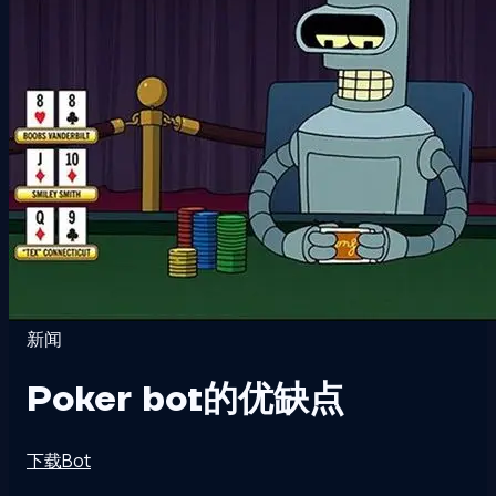
新闻
Poker bot的优缺点
下载Bot