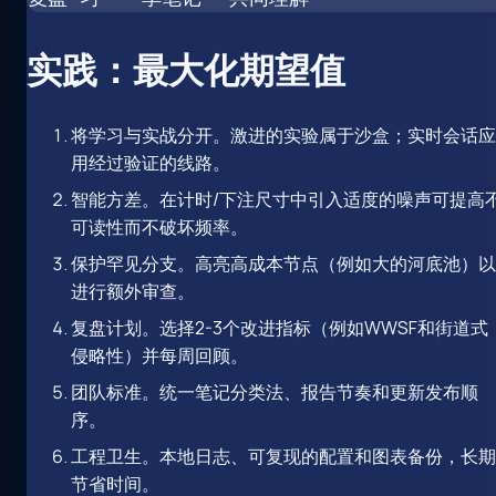
实践：最大化期望值
将学习与实战分开。激进的实验属于沙盒；实时会话应
用经过验证的线路。
智能方差。在计时/下注尺寸中引入适度的噪声可提高
可读性而不破坏频率。
保护罕见分支。高亮高成本节点（例如大的河底池）以
进行额外审查。
复盘计划。选择2-3个改进指标（例如WWSF和街道式
侵略性）并每周回顾。
团队标准。统一笔记分类法、报告节奏和更新发布顺
序。
工程卫生。本地日志、可复现的配置和图表备份，长期
节省时间。