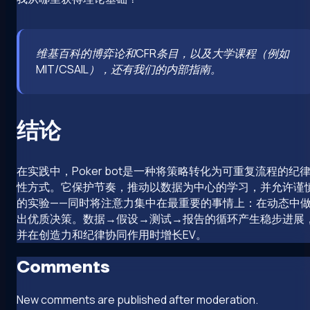
维基百科的博弈论和CFR条目，以及大学课程（例如
MIT/CSAIL），还有我们的内部指南。
结论
在实践中，Poker bot是一种将策略转化为可重复流程的纪
性方式。它保护节奏，推动以数据为中心的学习，并允许谨
的实验——同时将注意力集中在最重要的事情上：在动态中
出优质决策。数据→假设→测试→报告的循环产生稳步进展
并在创造力和纪律协同作用时增长EV。
Comments
New comments are published after moderation.