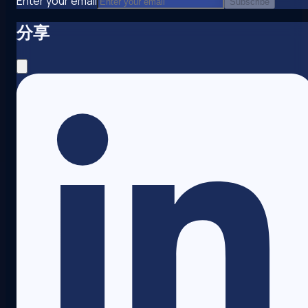
Enter your email
Subscribe
分享