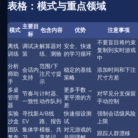
表格：模式与重点领域
主要目
模式
包含内容
优势
注意事项
标
不要盲目将约束
离线
调试决
解算器对
安全、快速
复制到实时游戏
训练
策
练、测验
的学习循环
中
分析
范围/下
会话内
稳定的基线
添加时间和下注
师助
注尺寸提
支持
策略
尺寸方差
手
示
多桌
更多手数 →
节奏与
计时器、
对罕见分支保留
管理
更平滑的方
一致性
动作队列
手动控制
器
差
实验
寻找新
A/B线
快速假设测
强制会话级风险
沙盒
EV
路、报告
试
上限
团队
集体学
模板、共
对元游戏的
跟踪人群漂移
复盘
习
享笔记
共同理解