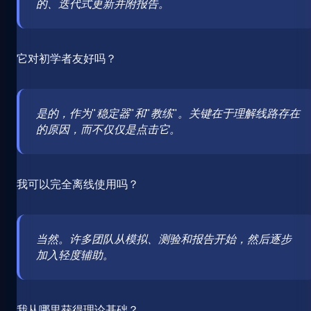
的、迭代式更新并附报告。
它对初学者友好吗？
是的，作为"稳定器"和"教练"。关键在于理解线路存在
的原因，而不仅仅是点击它。
我可以完全离线使用吗？
当然。许多团队从模拟、测验和报告开始，然后逐步
加入轻度辅助。
我从哪里获得理论基础？