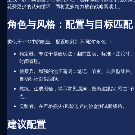
花费更少的认知循环，而将更多精力放在战略阅读上。
角色与风格：配置与目标匹配
类似于RPG中的职业，配置映射到不同的"角色"：
稳定器。专注于基础玩法：翻前图表、标准下注尺寸、
时间管理。
侦察兵。增强的池子遥测：笔记、节奏、非典型线路、
自动标记以供回顾。
教练。生成测验，揭示常见漏洞，按街道跟踪"昂贵"节
点。
实验者。在严格损失/风险边界内沙盒测试新线路。
建议配置